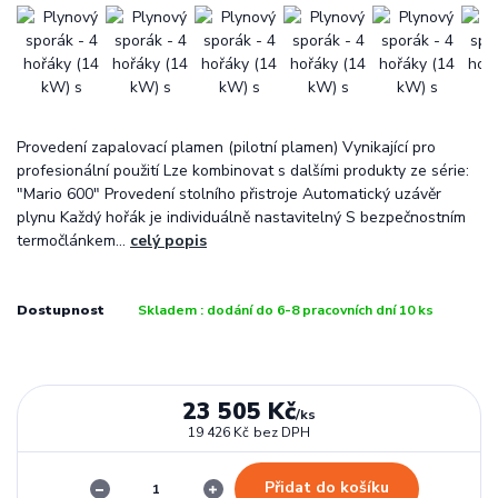
Provedení zapalovací plamen (pilotní plamen) Vynikající pro
profesionální použití Lze kombinovat s dalšími produkty ze série:
"Mario 600" Provedení stolního přistroje Automatický uzávěr
plynu Každý hořák je individuálně nastavitelný S bezpečnostním
termočlánkem...
celý popis
Dostupnost
Skladem : dodání do 6-8 pracovních dní 10 ks
23 505 Kč
/
ks
19 426 Kč
bez DPH
Přidat do košíku