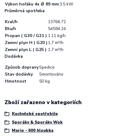
Výkon hořáku 4x Ø 89 mm
3,5 kW
Průměrná spotřeba
Kcal/h
13766.72
Btu/h
54594.24
Propan ( G30 / G31 )
1.11 kg/h
Zemní plyn H ( G20 )
1,7 m³/h
Zemní plyn L ( G25 )
1,7 m³/h
Dodávka
Způsob dopravy
Spedice
Stav dodávky
Smontováno
Hmotnost
50 kg
Zboží zařazeno v kategoriích
Kuchyňské spotřebiče
Sporáky & Sporáky Wok
Mario - 600 hloubka