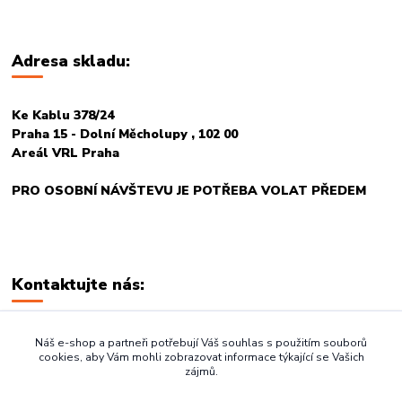
Adresa skladu:
Ke Kablu 378/24
Praha 15 - Dolní Měcholupy , 102 00
Areál VRL Praha
PRO OSOBNÍ NÁVŠTEVU JE POTŘEBA VOLAT PŘEDEM
Kontaktujte nás:
+420 774 678 717
Náš e-shop a partneři potřebují Váš souhlas s použitím souborů
cookies, aby Vám mohli zobrazovat informace týkající se Vašich
zájmů.
vasegastro@seznam.cz