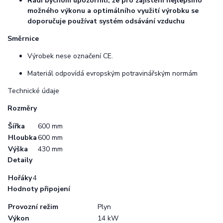
Rádi bychom upozornili, že pro zajištění nejlepšího
možného výkonu a optimálního využití výrobku se
doporučuje používat systém odsávání vzduchu
Směrnice
Výrobek nese označení CE.
Materiál odpovídá evropským potravinářským normám
Technické údaje
Rozměry
Šířka
600 mm
Hloubka
600 mm
Výška
430 mm
Detaily
Hořáky
4
Hodnoty připojení
Provozní režim
Plyn
Výkon
14 kW