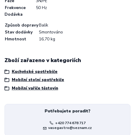
Fáze
3N/PE
Frekvence
50 Hz
Dodávka
Způsob dopravy
Balík
Stav dodávky
Smontováno
Hmotnost
16,70 kg
Zboží zařazeno v kategoriích
Kuchyňské spotřebiče
Mobilní stolní spotřebiče
Mobilní vařiče těstovin
Potřebujete poradit?
+420 774 678 717
vasegastro@seznam.cz