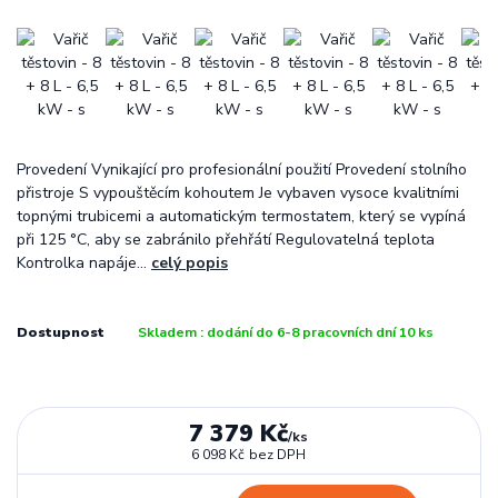
Provedení Vynikající pro profesionální použití Provedení stolního
přistroje S vypouštěcím kohoutem Je vybaven vysoce kvalitními
topnými trubicemi a automatickým termostatem, který se vypíná
při 125 °C, aby se zabránilo přehřátí Regulovatelná teplota
Kontrolka napáje...
celý popis
Dostupnost
Skladem : dodání do 6-8 pracovních dní 10 ks
7 379 Kč
/
ks
6 098 Kč
bez DPH