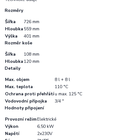
Rozměry
Šířka
726 mm
Hloubka
559 mm
Výška
401 mm
Rozměr koše
Šířka
108 mm
Hloubka
120 mm
Detaily
Max. objem
8 l + 8 l
Max. teplota
110 °C
Ochrana proti přehřátí
u max. 125 °C
Vodovodní přípojka
3/4 "
Hodnoty připojení
Provozní režim
Elektrické
Výkon
6,50 kW
Napětí
2x230V