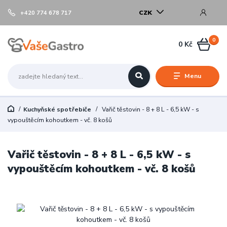
CZK
+420 774 678 717
0
0 Kč
Menu
Kuchyňské spotřebiče
Vařič těstovin - 8 + 8 L - 6,5 kW - s
vypouštěcím kohoutkem - vč. 8 košů
Vařič těstovin - 8 + 8 L - 6,5 kW - s
vypouštěcím kohoutkem - vč. 8 košů