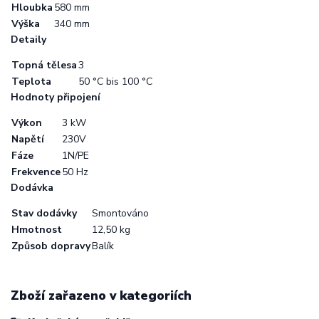
Hloubka
580 mm
Výška
340 mm
Detaily
Topná tělesa
3
Teplota
50 °C bis 100 °C
Hodnoty připojení
Výkon
3 kW
Napětí
230V
Fáze
1N/PE
Frekvence
50 Hz
Dodávka
Stav dodávky
Smontováno
Hmotnost
12,50 kg
Způsob dopravy
Balík
Zboží zařazeno v kategoriích