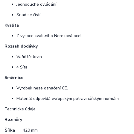
Jednoduché ovládání
Snad se čistí
Kvalita
Z vysoce kvalitního Nerezová ocel
Rozsah dodávky
Vařič těstovin
4 Síta
Směrnice
Výrobek nese označení CE.
Materiál odpovídá evropským potravinářským normám
Technické údaje
Rozměry
Šířka
420 mm