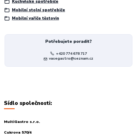
Kuchyňské spotřebiče
Mobilní stolní spotřebiče
Mobilní vařiče těstovin
Potřebujete poradit?
+420 774 678 717
vasegastro@seznam.cz
Sídlo společnosti:
MultiGastro s.r.o.
Cukrova 570/4