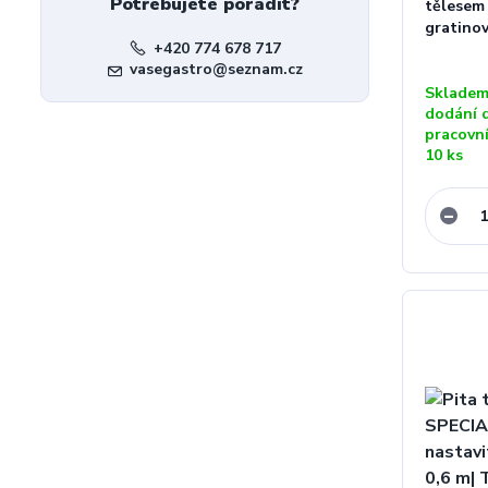
Potřebujete poradit?
tělesem 
gratino
+420 774 678 717
vasegastro@seznam.cz
Skladem
dodání 
pracovn
10 ks