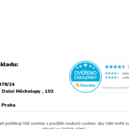
kladu:
378/24
 Dolní Měcholupy , 102
 Praha
NÍ NÁVŠTEVU JE
ři potřebují Váš souhlas s použitím souborů cookies, aby Vám mohli 
 VOLAT PŘEDEM
týkající se Vašich zájmů.