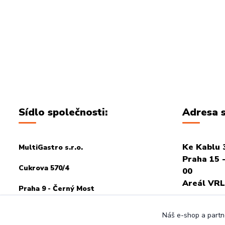
Sídlo společnosti:
Adresa s
Ke Kablu 
MultiGastro s.r.o.
Praha 15 -
Cukrova 570/4
00
Areál VRL
Praha 9 - Černý Most
PRO OSOB
198 00
Náš e-shop a partne
POTŘEBA