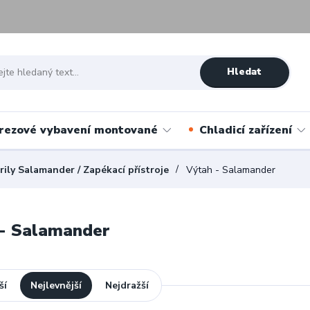
Hledat
rezové vybavení montované
Chladicí zařízení
rily Salamander / Zapékací přístroje
Výtah - Salamander
 - Salamander
ší
Nejlevnější
Nejdražší