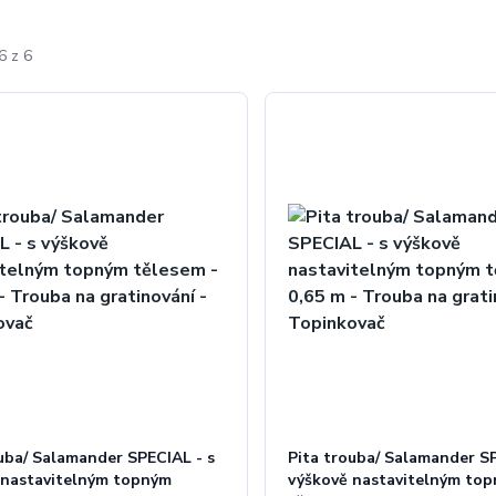
6 z 6
ouba/ Salamander SPECIAL - s
Pita trouba/ Salamander SP
 nastavitelným topným
výškově nastavitelným to