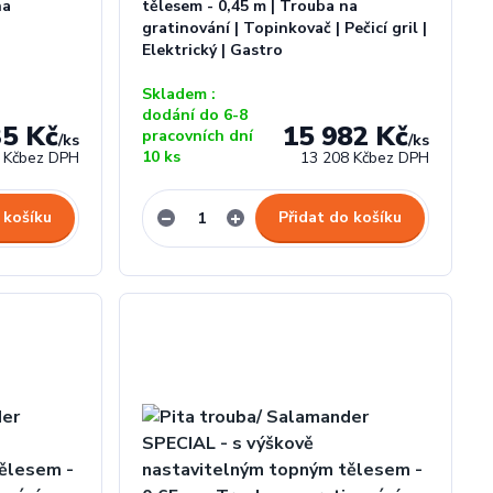
na
tělesem - 0,45 m | Trouba na
gratinování | Topinkovač | Pečicí gril |
Elektrický | Gastro
Skladem :
dodání do 6-8
35 Kč
15 982 Kč
pracovních dní
/
ks
/
ks
10 ks
 Kč
bez DPH
13 208 Kč
bez DPH
 košíku
Přidat do košíku