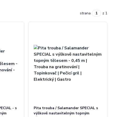
strana
z 1
ECIAL - s
Pita trouba / Salamander SPECIAL s
pným
výškově nastavitelným topným