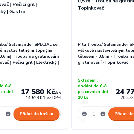
ouba/ Salamander SPECIAL se
Pita trouba/ Salamander SP
vě nastavitelnými topnými
výškově nastavitelným to
 0,6 m| Trouba na gratinování
tělesem - 0,5 m - Trouba n
vač | Pečicí gril | Elektrický |
gratinování -Topinkovač
 :
Skladem :
do 6-8
dodání do 6-8
17 580 Kč
24 7
ích dní
pracovních dní
/
ks
10 ks
14 529 Kč
bez DPH
20 473
Přidat do košíku
Přidat do