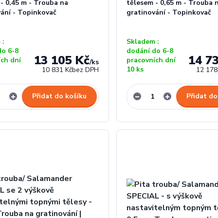
- 0,45 m - Trouba na
tělesem - 0,65 m - Trouba 
vání - Topinkovač
gratinování - Topinkovač
 :
Skladem :
do 6-8
dodání do 6-8
13 105 Kč
14 7
ích dní
pracovních dní
/
ks
10 ks
10 831 Kč
bez DPH
12 178
Přidat do košíku
Přidat do