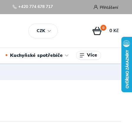
+420 774 678 717
Přihlášení
0
0 Kč
CZK
Více
Kuchyňské spotřebiče