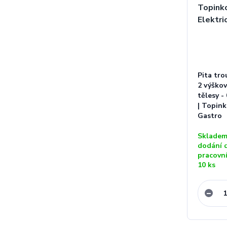
Pita tr
2 výško
tělesy -
| Topinko
Gastro
Skladem
dodání 
pracovn
10 ks