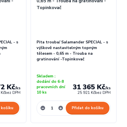
ECIAL - s
Pita trouba/ Salamander SPECIAL - s
pným
výškově nastavitelným topným
a
tělesem - 0,65 m - Trouba na
gratinování -Topinkovač
Skladem :
dodání do 6-8
72 Kč
31 365 Kč
pracovních dní
/
ks
/
ks
10 ks
 Kč
bez DPH
25 921 Kč
bez DPH
 košíku
Přidat do košíku