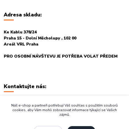
Adresa skladu:
Ke Kablu 378/24
Praha 15 - Dolní Měcholupy , 102 00
Areál VRL Praha
PRO OSOBNÍ NÁVŠTEVU JE POTŘEBA VOLAT PŘEDEM
Kontaktujte nás:
+420 774 678 717
Náš e-shop a partneři potřebují Váš souhlas s použitím souborů
cookies, aby Vám mohli zobrazovat informace týkající se Vašich
zájmů.
vasegastro@seznam.cz