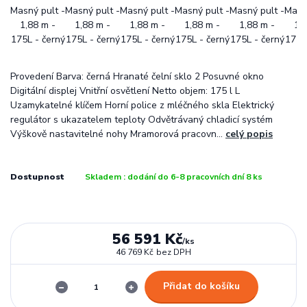
Provedení Barva: černá Hranaté čelní sklo 2 Posuvné okno
Digitální displej Vnitřní osvětlení Netto objem: 175 l L
Uzamykatelné klíčem Horní police z mléčného skla Elektrický
regulátor s ukazatelem teploty Odvětrávaný chladicí systém
Výškově nastavitelné nohy Mramorová pracovn...
celý popis
Dostupnost
Skladem : dodání do 6-8 pracovních dní 8 ks
56 591 Kč
/
ks
46 769 Kč
bez DPH
Přidat do košíku