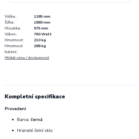
Výška::
1285 mm
Šířka::
1880 mm
Hloubka::
975 mm
Výkon::
760 Watt
Hmotnost::
210 kg
Hmotnost
288 kg
balení::
Hlídat cenu / dostupnost
Kompletní specifikace
Provedení
Barva:
černá
Hranaté čelní sklo