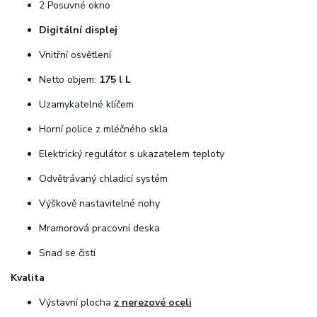
2 Posuvné okno
Digitální displej
Vnitřní osvětlení
Netto objem:
175 l L
Uzamykatelné klíčem
Horní police z mléčného skla
Elektrický regulátor s ukazatelem teploty
Odvětrávaný chladicí systém
Výškově nastavitelné nohy
Mramorová pracovní deska
Snad se čistí
Kvalita
Výstavní plocha
z nerezové oceli