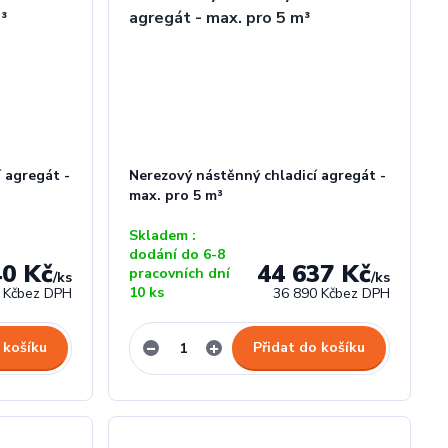
 agregát -
Nerezový nástěnný chladicí agregát -
max. pro 5 m³
Skladem :
dodání do 6-8
40 Kč
44 637 Kč
pracovních dní
/
ks
/
ks
10 ks
 Kč
bez DPH
36 890 Kč
bez DPH
 košíku
Přidat do košíku