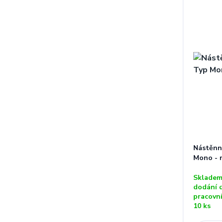
Nástěnný
Mono - 
Skladem
dodání 
pracovn
10 ks