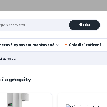
Hledat
rezové vybavení montované
Chladicí zařízení
cí agregáty
cí agregáty