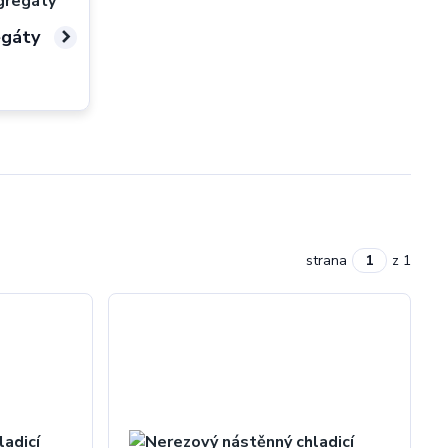
egáty
strana
z 1