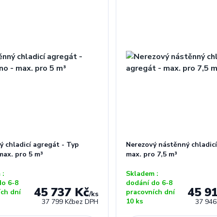
 chladicí agregát - Typ
Nerezový nástěnný chladicí
max. pro 5 m³
max. pro 7,5 m³
 :
Skladem :
do 6-8
dodání do 6-8
45 737 Kč
45 9
ích dní
pracovních dní
/
ks
10 ks
37 799 Kč
bez DPH
37 946