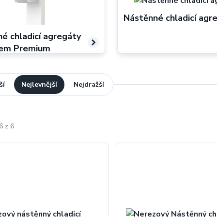
Nástěnné chladicí agr
é chladicí agregáty
lem Premium
ší
Nejlevnější
Nejdražší
6 z 6