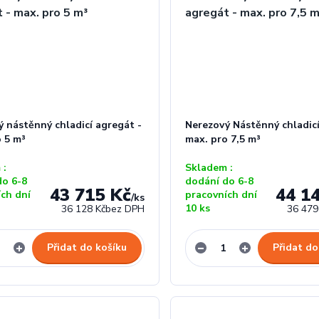
 nástěnný chladicí agregát -
Nerezový Nástěnný chladicí
o 5 m³
max. pro 7,5 m³
 :
Skladem :
do 6-8
dodání do 6-8
43 715 Kč
44 1
ích dní
pracovních dní
/
ks
10 ks
36 128 Kč
bez DPH
36 479
Přidat do košíku
Přidat do