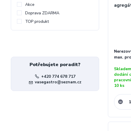
Akce
Doprava ZDARMA
TOP produkt
Nerezový
max. pr
Potřebujete poradit?
Skladem
dodání 
+420 774 678 717
pracovn
vasegastro@seznam.cz
10 ks