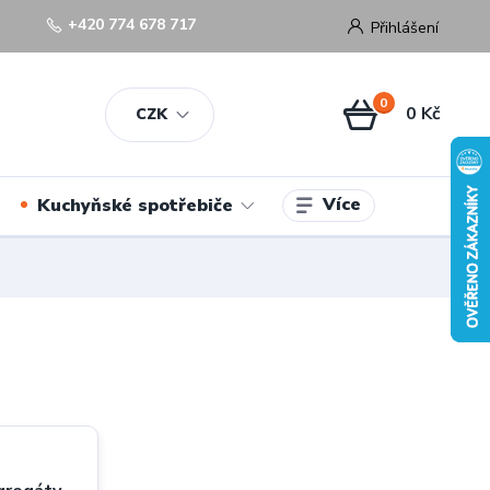
+420 774 678 717
Přihlášení
0
0 Kč
CZK
Více
Kuchyňské spotřebiče