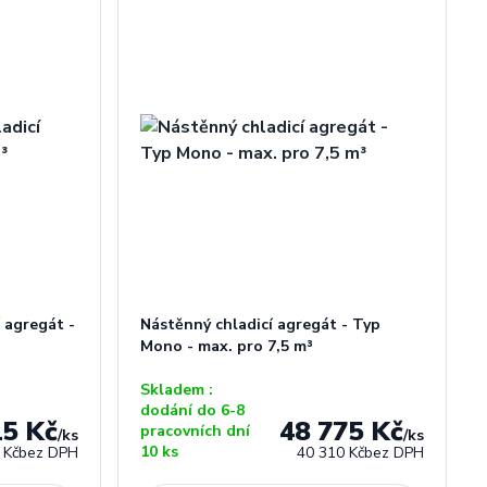
 agregát -
Nástěnný chladicí agregát - Typ
Mono - max. pro 7,5 m³
Skladem :
dodání do 6-8
15 Kč
48 775 Kč
pracovních dní
/
ks
/
ks
10 ks
 Kč
bez DPH
40 310 Kč
bez DPH