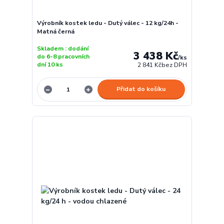
Výrobník kostek ledu - Dutý válec - 12 kg/24h -
Matná černá
Skladem : dodání
3 438 Kč
do 6-8 pracovních
/
ks
dní 10 ks
2 841 Kč
bez DPH
Přidat do košíku