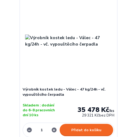
Výrobník kostek ledu - Válec - 47 kg/24h - vč.
vypouštěcího čerpadla
Skladem : dodání
35 478 Kč
do 6-8 pracovních
/
ks
dní 10 ks
29 321 Kč
bez DPH
Přidat do košíku