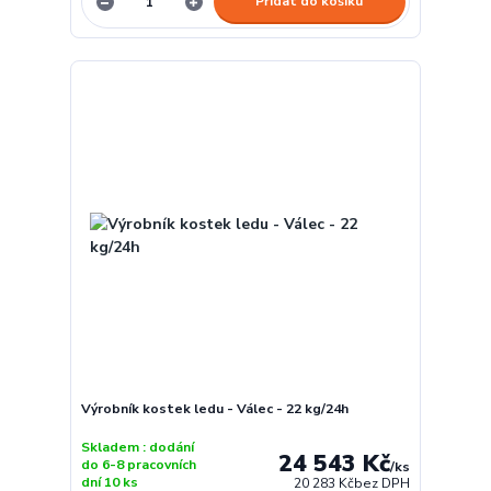
Přidat do košíku
Výrobník kostek ledu - Válec - 22 kg/24h
Skladem : dodání
24 543 Kč
do 6-8 pracovních
/
ks
dní 10 ks
20 283 Kč
bez DPH