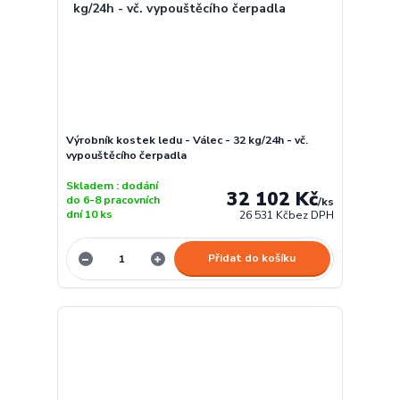
Výrobník kostek ledu - Válec - 32 kg/24h - vč.
vypouštěcího čerpadla
Skladem : dodání
32 102 Kč
do 6-8 pracovních
/
ks
dní 10 ks
26 531 Kč
bez DPH
Přidat do košíku