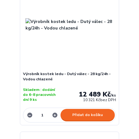
Výrobník kostek ledu - Dutý válec - 28 kg/24h -
Vodou chlazené
Skladem : dodání
12 489 Kč
do 6-8 pracovních
/
ks
dní 9 ks
10 321 Kč
bez DPH
Přidat do košíku