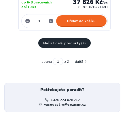
37 826 Kč
do 6-8 pracovních
/
ks
dní 10 ks
31 261 Kč
bez DPH
Přidat do košíku
Načíst další produkty (9)
strana
z 2
další
Potřebujete poradit?
+420 774 678 717
vasegastro@seznam.cz