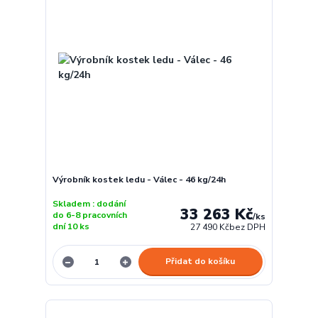
Výrobník kostek ledu - Válec - 46 kg/24h
Skladem : dodání
33 263 Kč
do 6-8 pracovních
/
ks
dní 10 ks
27 490 Kč
bez DPH
Přidat do košíku