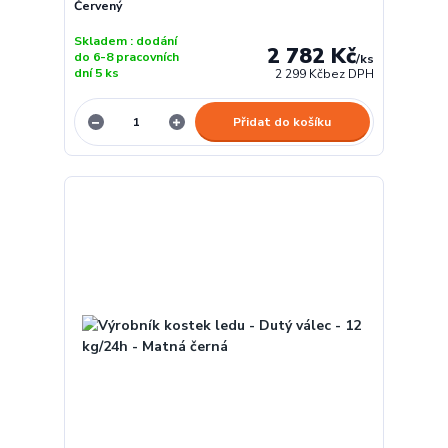
Červený
Skladem : dodání
2 782 Kč
do 6-8 pracovních
/
ks
dní 5 ks
2 299 Kč
bez DPH
Přidat do košíku