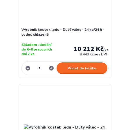
Výrobník kostek ledu - Dutý válec - 24 kg/24 h -
vodou chlazené
Skladem : dodání
10 212 Kč
do 6-8 pracovních
/
ks
dní 7 ks
8 440 Kč
bez DPH
Přidat do košíku