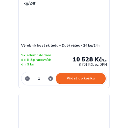
Výrobník kostek ledu - Dutý válec - 24 kg/24h
Skladem : dodání
10 528 Kč
do 6-8 pracovních
/
ks
dní 9 ks
8 701 Kč
bez DPH
Přidat do košíku