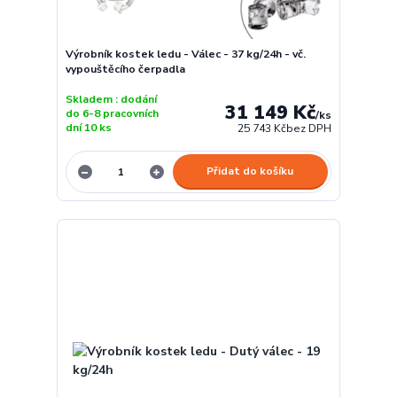
Výrobník kostek ledu - Válec - 37 kg/24h - vč.
vypouštěcího čerpadla
Skladem : dodání
31 149 Kč
do 6-8 pracovních
/
ks
dní 10 ks
25 743 Kč
bez DPH
Přidat do košíku