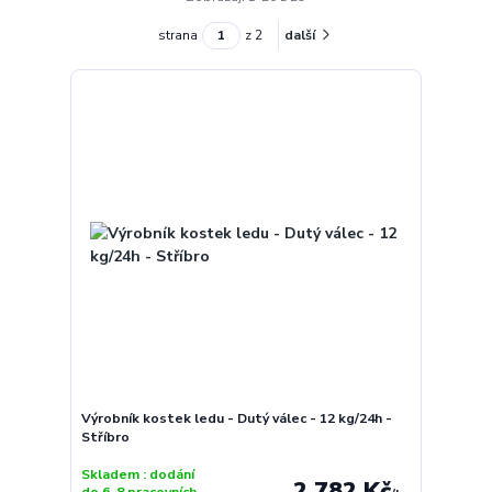
strana
z 2
další
Výrobník kostek ledu - Dutý válec - 12 kg/24h -
Stříbro
Skladem : dodání
2 782 Kč