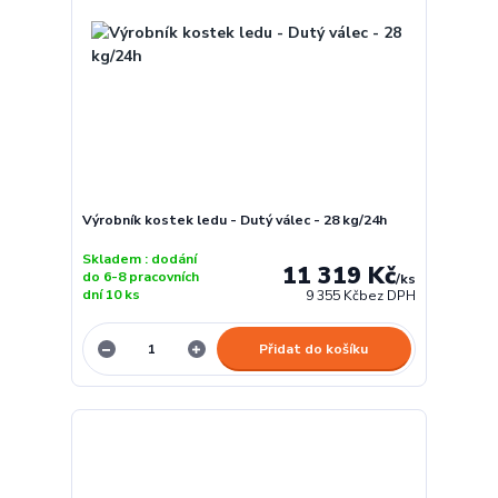
Výrobník kostek ledu - Dutý válec - 28 kg/24h
Skladem : dodání
11 319 Kč
do 6-8 pracovních
/
ks
dní 10 ks
9 355 Kč
bez DPH
Přidat do košíku