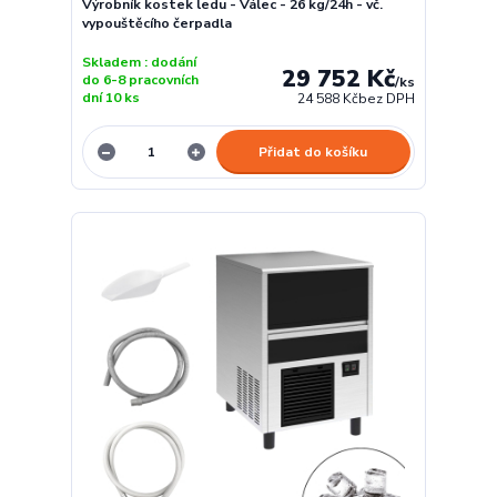
Výrobník kostek ledu - Válec - 26 kg/24h - vč.
vypouštěcího čerpadla
Skladem : dodání
29 752 Kč
do 6-8 pracovních
/
ks
dní 10 ks
24 588 Kč
bez DPH
Přidat do košíku