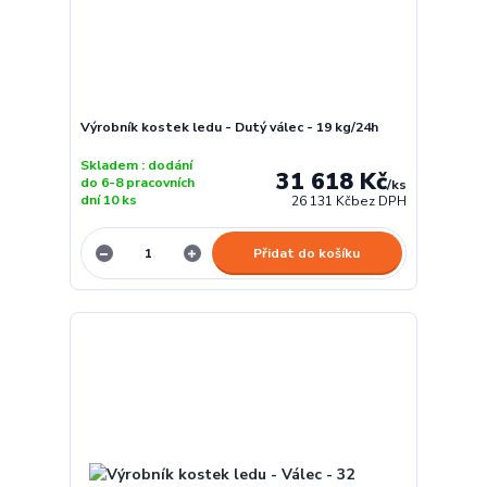
Výrobník kostek ledu - Dutý válec - 19 kg/24h
Skladem : dodání
31 618 Kč
do 6-8 pracovních
/
ks
dní 10 ks
26 131 Kč
bez DPH
Přidat do košíku