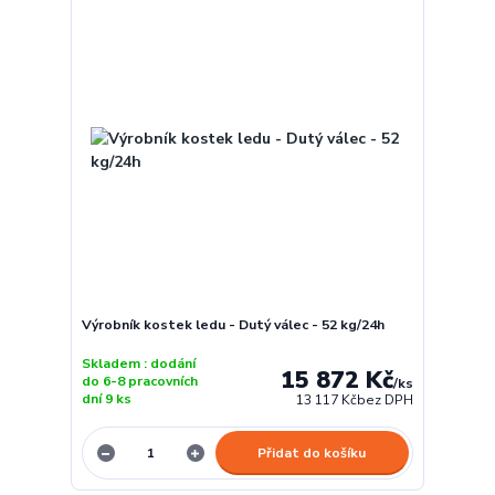
Výrobník kostek ledu - Dutý válec - 52 kg/24h
Skladem : dodání
15 872 Kč
do 6-8 pracovních
/
ks
dní 9 ks
13 117 Kč
bez DPH
Přidat do košíku