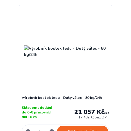
Výrobník kostek ledu - Dutý válec - 80 kg/24h
Skladem : dodání
21 057 Kč
do 6-8 pracovních
/
ks
dní 10 ks
17 402 Kč
bez DPH