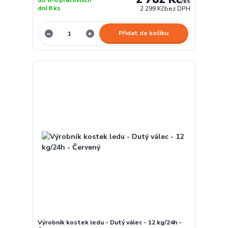
do 6-8 pracovních
/
ks
dní 8 ks
2 299 Kč
bez DPH
Přidat do košíku
Výrobník kostek ledu - Dutý válec - 12 kg/24h -