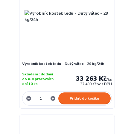
Výrobník kostek ledu - Dutý válec - 29 kg/24h
Skladem : dodání
33 263 Kč
do 6-8 pracovních
/
ks
dní 10 ks
27 490 Kč
bez DPH
Přidat do košíku