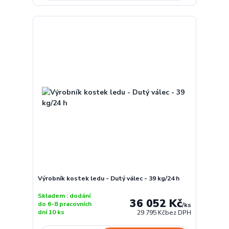
Výrobník kostek ledu - Dutý válec - 39 kg/24 h
Skladem : dodání
36 052 Kč
do 6-8 pracovních
/
ks
dní 10 ks
29 795 Kč
bez DPH