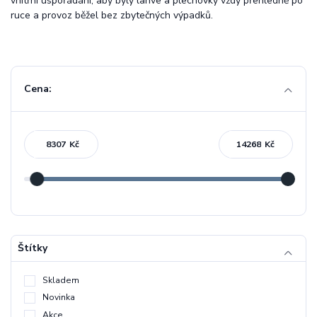
vnitřní uspořádání, aby byly lahve a plechovky vždy přehledně po
ruce a provoz běžel bez zbytečných výpadků.
Cena:
Kč
Kč
Štítky
Skladem
Novinka
Akce