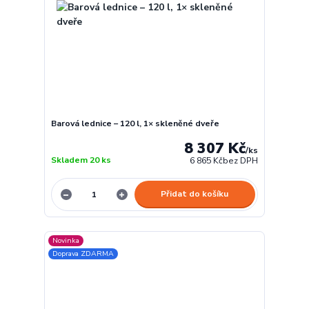
Barová lednice – 120 l, 1× skleněné dveře
8 307 Kč
/
ks
Skladem 20 ks
6 865 Kč
bez DPH
Přidat do košíku
Novinka
Doprava ZDARMA