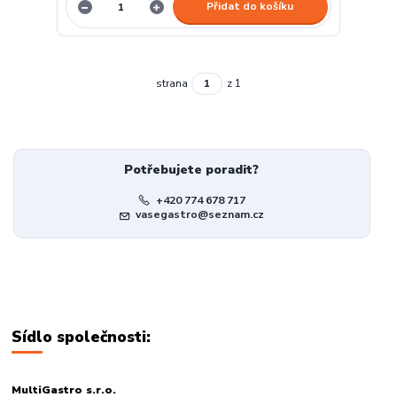
Přidat do košíku
strana
z 1
Potřebujete poradit?
+420 774 678 717
vasegastro@seznam.cz
Sídlo společnosti:
MultiGastro s.r.o.