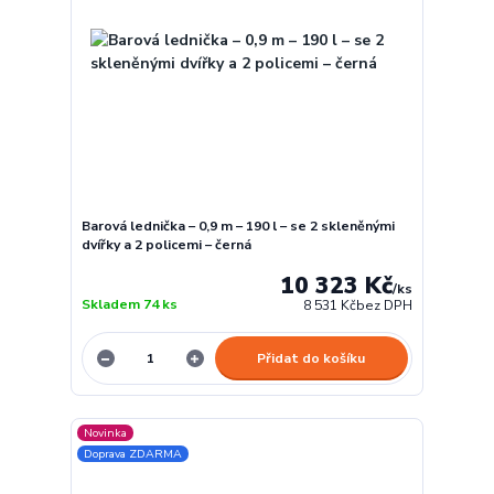
Barová lednička – 0,9 m – 190 l – se 2 skleněnými
dvířky a 2 policemi – černá
10 323 Kč
/
ks
Skladem 74 ks
8 531 Kč
bez DPH
Přidat do košíku
Novinka
Doprava ZDARMA