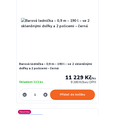
Barová lednička – 0,9 m – 190 l – se 2 skleněnými
dvířky a 2 policemi – černá
11 229 Kč
/
ks
Skladem 113 ks
9 280 Kč
bez DPH
Přidat do košíku
Novinka