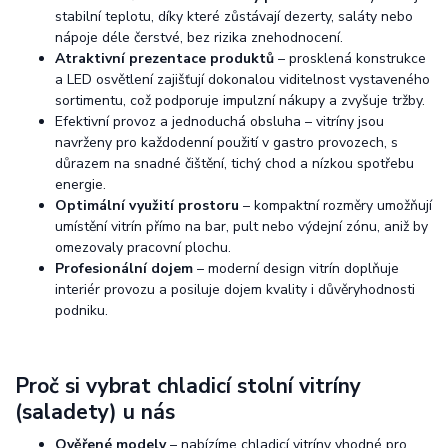
stabilní teplotu, díky které zůstávají dezerty, saláty nebo
nápoje déle čerstvé, bez rizika znehodnocení.
Atraktivní prezentace produktů
– prosklená konstrukce
a LED osvětlení zajišťují dokonalou viditelnost vystaveného
sortimentu, což podporuje impulzní nákupy a zvyšuje tržby.
Efektivní provoz a jednoduchá obsluha – vitríny jsou
navrženy pro každodenní použití v gastro provozech, s
důrazem na snadné čištění, tichý chod a nízkou spotřebu
energie.
Optimální využití prostoru
– kompaktní rozměry umožňují
umístění vitrín přímo na bar, pult nebo výdejní zónu, aniž by
omezovaly pracovní plochu.
Profesionální dojem
– moderní design vitrín doplňuje
interiér provozu a posiluje dojem kvality i důvěryhodnosti
podniku.
Proč si vybrat chladicí stolní vitríny
(saladety) u nás
Ověřené modely
– nabízíme chladicí vitríny vhodné pro