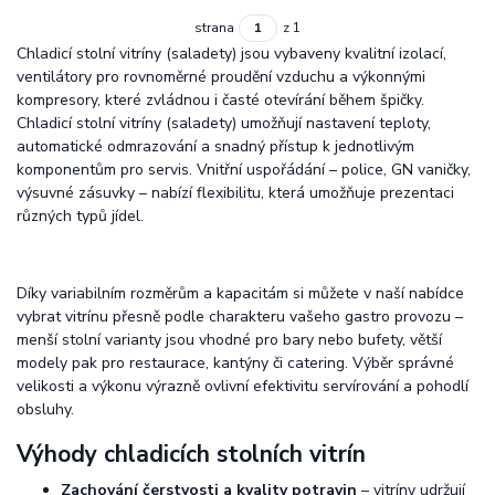
strana
z 1
Chladicí stolní vitríny (saladety) jsou vybaveny kvalitní izolací,
ventilátory pro rovnoměrné proudění vzduchu a výkonnými
kompresory, které zvládnou i časté otevírání během špičky.
Chladicí stolní vitríny (saladety) umožňují nastavení teploty,
automatické odmrazování a snadný přístup k jednotlivým
komponentům pro servis. Vnitřní uspořádání – police, GN vaničky,
výsuvné zásuvky – nabízí flexibilitu, která umožňuje prezentaci
různých typů jídel.
Díky variabilním rozměrům a kapacitám si můžete v naší nabídce
vybrat vitrínu přesně podle charakteru vašeho gastro provozu –
menší stolní varianty jsou vhodné pro bary nebo bufety, větší
modely pak pro restaurace, kantýny či catering. Výběr správné
velikosti a výkonu výrazně ovlivní efektivitu servírování a pohodlí
obsluhy.
Výhody chladicích stolních vitrín
Zachování čerstvosti a kvality potravin
– vitríny udržují