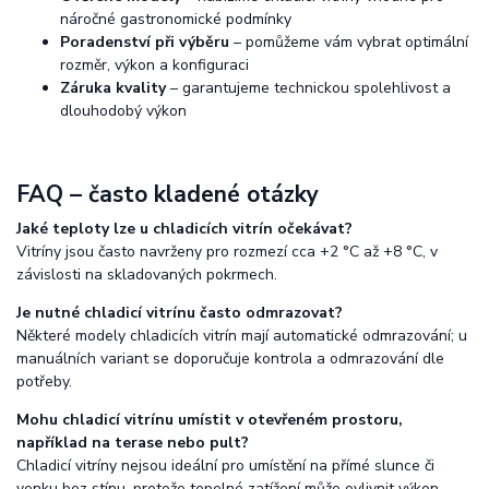
náročné gastronomické podmínky
Poradenství při výběru
– pomůžeme vám vybrat optimální
rozměr, výkon a konfiguraci
Záruka kvality
– garantujeme technickou spolehlivost a
dlouhodobý výkon
FAQ – často kladené otázky
Jaké teploty lze u chladicích vitrín očekávat?
Vitríny jsou často navrženy pro rozmezí cca +2 °C až +8 °C, v
závislosti na skladovaných pokrmech.
Je nutné chladicí vitrínu často odmrazovat?
Některé modely chladicích vitrín mají automatické odmrazování; u
manuálních variant se doporučuje kontrola a odmrazování dle
potřeby.
Mohu chladicí vitrínu umístit v otevřeném prostoru,
například na terase nebo pult?
Chladicí vitríny nejsou ideální pro umístění na přímé slunce či
venku bez stínu, protože tepelné zatížení může ovlivnit výkon.