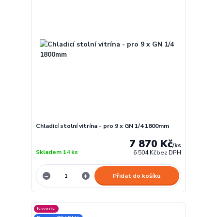
Chladicí stolní vitrína - pro 9 x GN 1/4 1800mm
7 870 Kč
/
ks
Skladem 14 ks
6 504 Kč
bez DPH
Přidat do košíku
Novinka