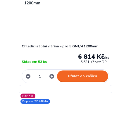
Chladící stolní vitrína – pro 5 GN1/4 1200mm
6 814 Kč
/
ks
Skladem 53 ks
5 631 Kč
bez DPH
Přidat do košíku
Novinka
Doprava ZDARMA