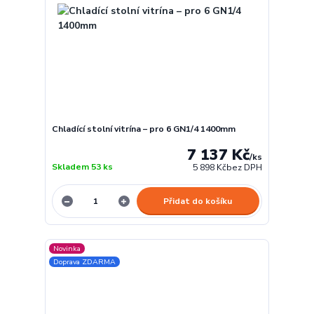
Chladící stolní vitrína – pro 6 GN1/4 1400mm
7 137 Kč
/
ks
Skladem 53 ks
5 898 Kč
bez DPH
Přidat do košíku
Novinka
Doprava ZDARMA