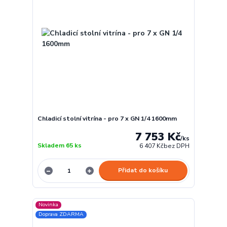
Chladicí stolní vitrína - pro 7 x GN 1/4 1600mm
7 753 Kč
/
ks
Skladem 65 ks
6 407 Kč
bez DPH
Přidat do košíku
Novinka
Doprava ZDARMA