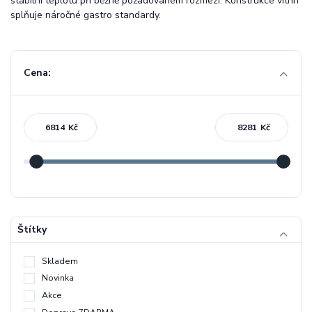
stabilní teplotu při běžně požadovaném rozmezí. Konstrukce vitrín
splňuje náročné gastro standardy.
Cena:
Kč
Kč
Štítky
Skladem
Novinka
Akce