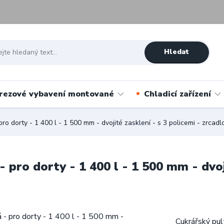
Hledat
rezové vybavení montované
Chladicí zařízení
o dorty - 1 400 l - 1 500 mm - dvojité zasklení - s 3 policemi - zrcadl
pro dorty - 1 400 l - 1 500 mm - dvoji
Cukrářský pul