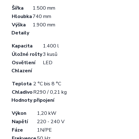
Šířka
1.500 mm
Hloubka
740 mm
Výška
1.900 mm
Detaily
Kapacita
1.400 l
Úložné rošty
3 kusů
Osvětlení
LED
Chlazení
Teplota
2 °C bis 8 °C
Chladivo
R290 / 0,21 kg
Hodnoty připojení
Výkon
1,20 kW
Napětí
220 - 240 V
Fáze
1N/PE
Frekvence
50 Hz