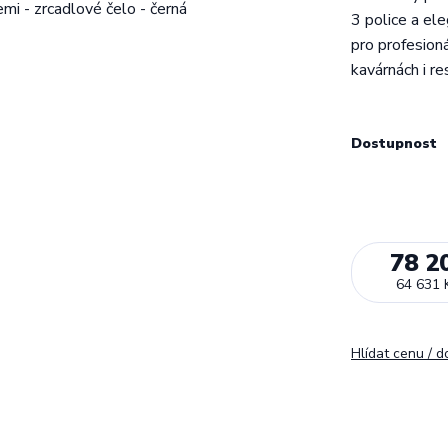
3 police a ele
pro profesioná
kavárnách i re
Dostupnost
78 2
64 631 
Hlídat cenu / 