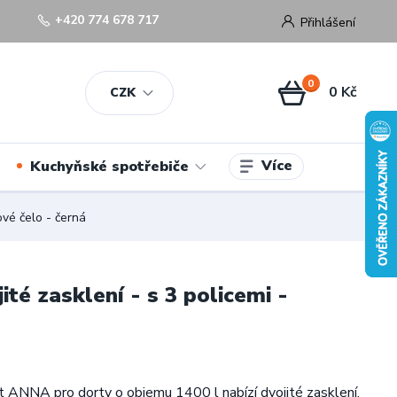
+420 774 678 717
Přihlášení
0
0 Kč
CZK
Více
Kuchyňské spotřebiče
ové čelo - černá
té zasklení - s 3 policemi -
t ANNA pro dorty o objemu 1400 l nabízí dvojité zasklení,