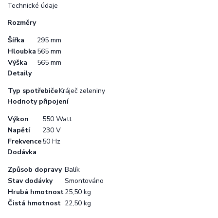
Technické údaje
Rozměry
Šířka
295 mm
Hloubka
565 mm
Výška
565 mm
Detaily
Typ spotřebiče
Kráječ zeleniny
Hodnoty připojení
Výkon
550 Watt
Napětí
230 V
Frekvence
50 Hz
Dodávka
Způsob dopravy
Balík
Stav dodávky
Smontováno
Hrubá hmotnost
25,50 kg
Čistá hmotnost
22,50 kg