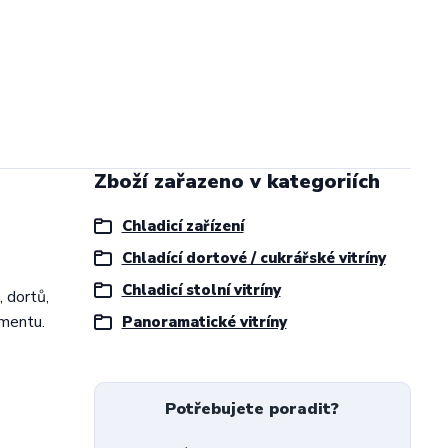
Zboží zařazeno v kategoriích
Chladicí zařízení
Chladící dortové / cukrářské vitríny
Chladicí stolní vitríny
, dortů,
imentu.
Panoramatické vitríny
Potřebujete poradit?