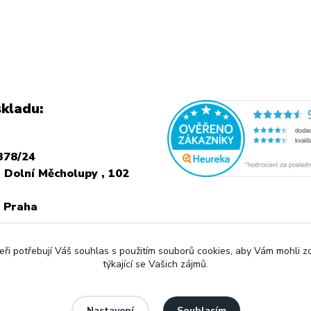
kladu:
378/24
 Dolní Měcholupy , 102
 Praha
NÍ NÁVŠTEVU JE
ři potřebují Váš souhlas s použitím souborů cookies, aby Vám mohli 
 VOLAT PŘEDEM
týkající se Vašich zájmů.
Souhlasím
Nastavení