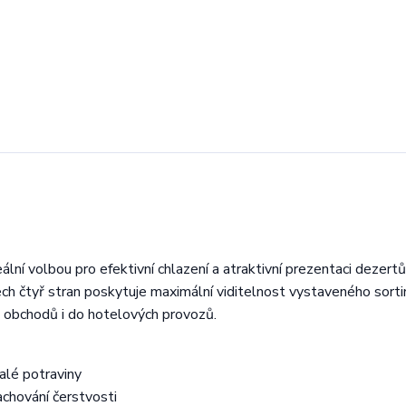
eální volbou pro efektivní chlazení a atraktivní prezentaci dezertů
ch čtyř stran poskytuje maximální viditelnost vystaveného sort
, obchodů i do hotelových provozů.
alé potraviny
achování čerstvosti