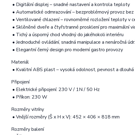
• Digitální displej – snadné nastavení a kontrola teploty
• Automatické odmrazování – bezproblémový provoz bez n
• Ventilované chlazení – rovnoměrné rozložení teploty v ce
• Sklěněné dveře a čtyřstranné prosklení pro maximální vi
• Tichý a úsporný chod vhodný do jakéhokoli interiéru
• Jednoduché ovládání, snadná manipulace a nenáročná údr
• Elegantní černý design pro moderní gastro provozy
Materiál
• Kvalitní ABS plast – vysoká odolnost, pevnost a dlouhá
Připojení
• Elektrické připojení: 230 V / 1N / 50 Hz
• Příkon: 230 W
Rozměry vitríny
• Vnější rozměry (Š x H x V): 452 × 406 × 818 mm
Rozměry balení