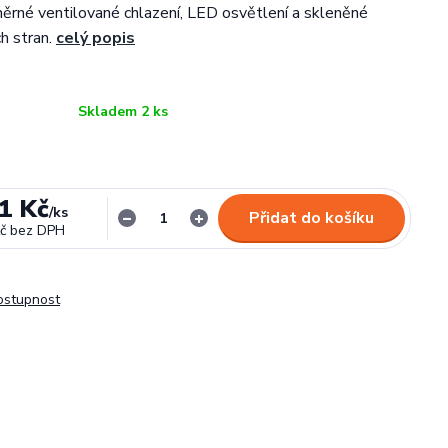
ěrné ventilované chlazení, LED osvětlení a skleněné
h stran.
celý popis
Skladem 2 ks
1 Kč
/
ks
Přidat do košíku
č
bez DPH
dostupnost