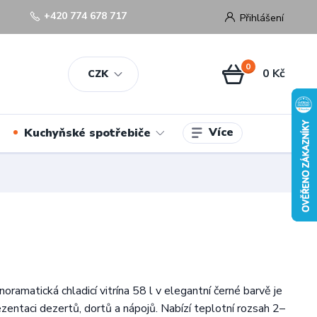
+420 774 678 717
Přihlášení
0
0 Kč
CZK
Více
Kuchyňské spotřebiče
ramatická chladicí vitrína 58 l v elegantní černé barvě je
ezentaci dezertů, dortů a nápojů. Nabízí teplotní rozsah 2–