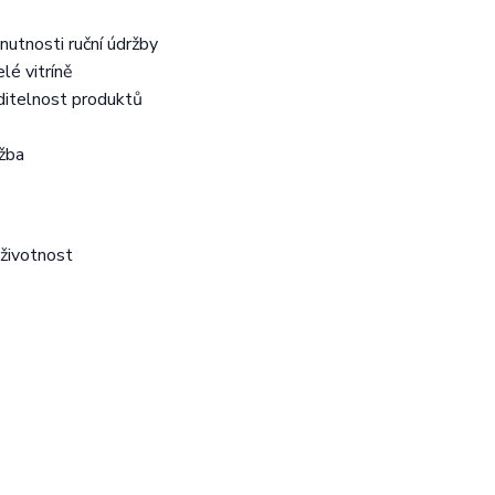
utnosti ruční údržby
lé vitríně
ditelnost produktů
žba
 životnost