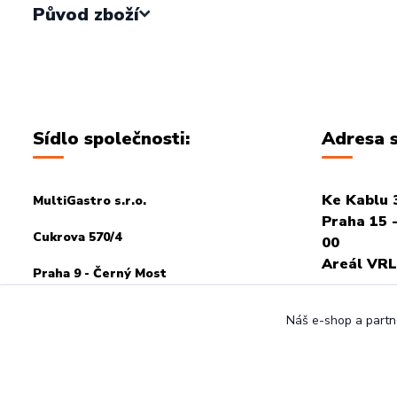
Původ zboží
Sídlo společnosti:
Adresa s
Ke Kablu 
MultiGastro s.r.o.
Praha 15 -
Cukrova 570/4
00
Areál VRL
Praha 9 - Černý Most
PRO OSOB
198 00
Náš e-shop a partne
POTŘEBA