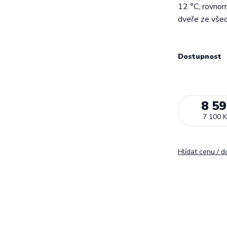
12 °C, rovnom
dveře ze všec
Dostupnost
8 59
7 100 K
Hlídat cenu / 