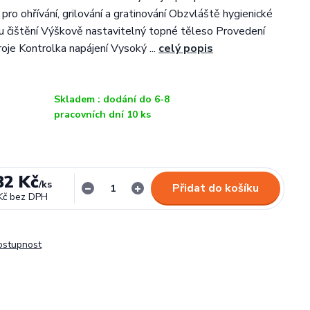
í pro ohřívání, grilování a gratinování Obzvláště hygienické
 čištění Výškově nastavitelný topné těleso Provedení
roje Kontrolka napájení Vysoký ...
celý popis
Skladem : dodání do 6-8
pracovních dní 10 ks
82 Kč
/
ks
Přidat do košíku
Kč
bez DPH
dostupnost