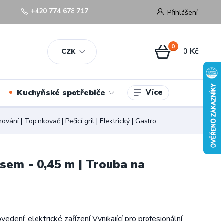
+420 774 678 717
Přihlášení
0
0 Kč
CZK
Více
Kuchyňské spotřebiče
í | Topinkovač | Pečicí gril | Elektrický | Gastro
sem - 0,45 m | Trouba na
edení: elektrické zařízení Vynikající pro profesionální