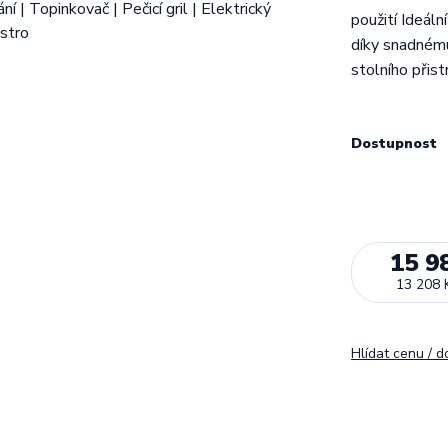
použití Ideáln
díky snadnému
stolního přist
Dostupnost
15 9
13 208 
Hlídat cenu / 