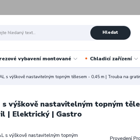
Hledat
rezové vybavení montované
Chladicí zařízení
 s výškově nastavitelným topným tělesem - 0,45 m | Trouba na gratinován
 s výškově nastavitelným topným těle
il | Elektrický | Gastro
Provedení Prov