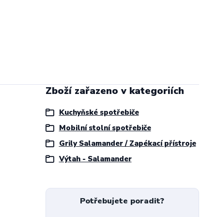
Zboží zařazeno v kategoriích
Kuchyňské spotřebiče
Mobilní stolní spotřebiče
Grily Salamander / Zapékací přístroje
Výtah - Salamander
Potřebujete poradit?