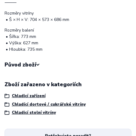
⸻
Rozměry vitríny
• Š × H × V: 704 × 573 × 686 mm
Rozměry balení
• Šířka: 773 mm
• Výška: 627 mm
• Hloubka: 735 mm
Původ zboží
Zboží zařazeno v kategoriích
Chladicí zařízení
Chladící dortové / cukrářské vitríny
Chladicí stolní vitríny
Potřebujete poradit?