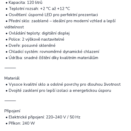
• Kapacita: 120 litrů
• Teplotní rozsah: +2 °C až +12 °C
• Osvětlení: úsporné LED pro perfektní prezentaci
• Přední sklo: zaoblené – ideální pro moderní vzhled a lepší
viditelnost
• Ovládání teploty: digitální displej
• Police: 2 výškově nastavitelné
• Dveře: posuvné skleněné
• Chladicí systém: rovnoměrné dynamické chlazení
• Údržba: snadné čištění díky kvalitním materiálům
⸻
Materiál
• Vysoce kvalitní sklo a odolné povrchy pro dlouhou životnost
• Dvojité zasklení pro lepší izolaci a energetickou úsporu
⸻
Připojení
• Elektrické připojení: 220–240 V / 50 Hz
• Příkon: 240 W