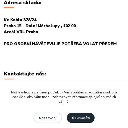
Adresa skladu:
Ke Kablu 378/24
Praha 15 - Dolní Měcholupy , 102 00
Areál VRL Praha
PRO OSOBNÍ NÁVŠTEVU JE POTŘEBA VOLAT PŘEDEM
Kontaktujte nás:
+420 774 678 717
Náš e-shop a partneři potřebují Váš souhlas s použitím souborů
cookies, aby Vám mohli zobrazovat informace týkající se Vašich
zájmů.
vasegastro@seznam.cz
Souhlasím
Nastavení