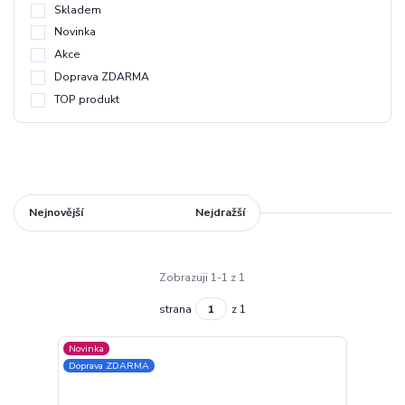
Skladem
Novinka
Akce
Doprava ZDARMA
TOP produkt
Nejnovější
Nejlevnější
Nejdražší
Zobrazuji 1-1 z 1
strana
z 1
Novinka
Doprava ZDARMA