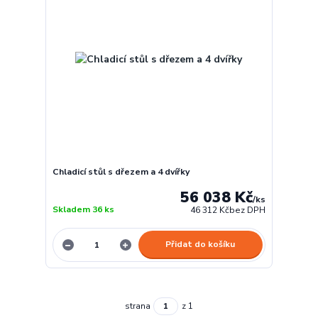
Chladicí stůl s dřezem a 4 dvířky
56 038 Kč
/
ks
Skladem 36 ks
46 312 Kč
bez DPH
Přidat do košíku
strana
z 1