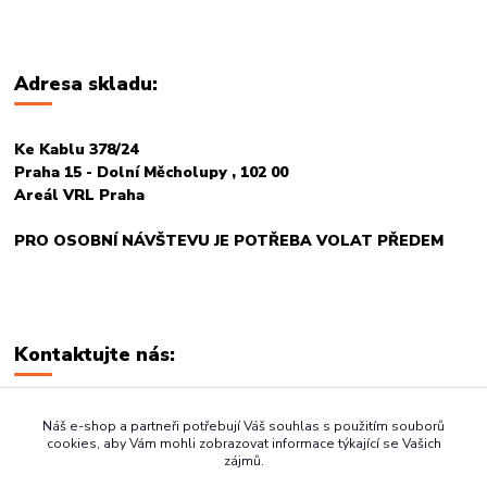
Adresa skladu:
Ke Kablu 378/24
Praha 15 - Dolní Měcholupy , 102 00
Areál VRL Praha
PRO OSOBNÍ NÁVŠTEVU JE POTŘEBA VOLAT PŘEDEM
Kontaktujte nás:
+420 774 678 717
Náš e-shop a partneři potřebují Váš souhlas s použitím souborů
cookies, aby Vám mohli zobrazovat informace týkající se Vašich
zájmů.
vasegastro@seznam.cz