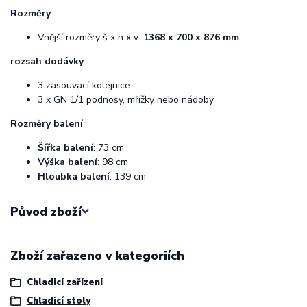
Rozměry
Vnější rozměry š x h x v:
1368 x 700 x 876 mm
rozsah dodávky
3 zasouvací kolejnice
3 x GN 1/1 podnosy, mřížky nebo nádoby
Rozměry balení
Šířka balení
: 73 cm
Výška balení
: 98 cm
Hloubka balení
: 139 cm
Původ zboží
Zboží zařazeno v kategoriích
Chladicí zařízení
Chladicí stoly