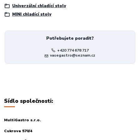
Univerzální chladící stoly
MINI chladící stoly
Potřebujete poradit?
+420 774 678 717
vasegastro@seznam.cz
Sídlo společnosti:
MultiGastro s.r.o.
Cukrova 570/4