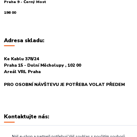
Praha 9 - Černý Most
198 00
Adresa skladu:
Ke Kablu 378/24
Praha 15 - Dolní Měcholupy , 102 00
Areál VRL Praha
PRO OSOBNÍ NÁVŠTEVU JE POTŘEBA VOLAT PŘEDEM
Kontaktujte nás:
+420 774 678 717
Náš e-shop a partneři potřebují Váš souhlas s použitím souborů