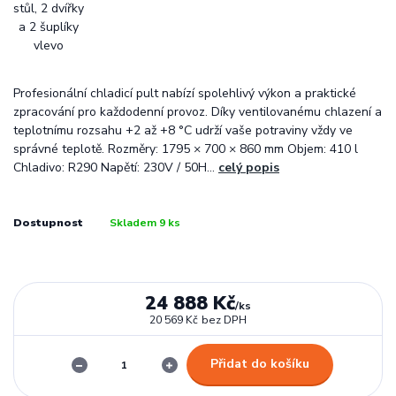
Profesionální chladicí pult nabízí spolehlivý výkon a praktické
zpracování pro každodenní provoz. Díky ventilovanému chlazení a
teplotnímu rozsahu +2 až +8 °C udrží vaše potraviny vždy ve
správné teplotě. Rozměry: 1795 × 700 × 860 mm Objem: 410 l
Chladivo: R290 Napětí: 230V / 50H...
celý popis
Dostupnost
Skladem 9 ks
24 888 Kč
/
ks
20 569 Kč
bez DPH
Přidat do košíku