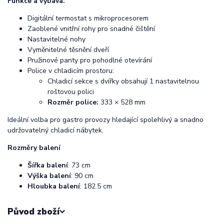
Funkce a výbava:
Digitální termostat s mikroprocesorem
Zaoblené vnitřní rohy pro snadné čištění
Nastavitelné nohy
Vyměnitelné těsnění dveří
Pružinové panty pro pohodlné otevírání
Police v chladicím prostoru:
Chladicí sekce s
dvířky obsahují 1 nastavitelnou
roštovou polici
Rozměr police:
333 × 528 mm
Ideální volba pro gastro provozy hledající spolehlivý a snadno
udržovatelný chladicí nábytek.
Rozměry balení
Šířka balení
: 73 cm
Výška balení
: 90 cm
Hloubka balení
: 182.5 cm
Původ zboží