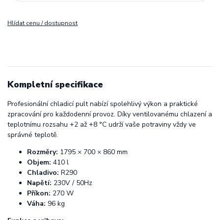
Hlídat cenu / dostupnost
Kompletní specifikace
Profesionální chladicí pult nabízí spolehlivý výkon a praktické
zpracování pro každodenní provoz. Díky ventilovanému chlazení a
teplotnímu rozsahu +2 až +8 °C udrží vaše potraviny vždy ve
správné teplotě.
Rozměry:
1795 × 700 × 860 mm
Objem:
410 l
Chladivo:
R290
Napětí:
230V / 50Hz
Příkon:
270 W
Váha:
96 kg