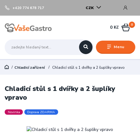
CZK
+420 774 678 717
0
0 Kč
Menu
Chladicí zařízení
Chladicí stůl s 1 dvířky a 2 šuplíky vpravo
Chladicí stůl s 1 dvířky a 2 šuplíky
vpravo
Novinka
Doprava ZDARMA