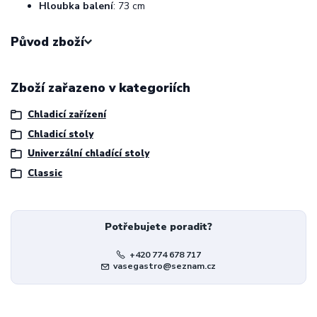
Hloubka balení
: 73 cm
Původ zboží
Zboží zařazeno v kategoriích
Chladicí zařízení
Chladicí stoly
Univerzální chladící stoly
Classic
Potřebujete poradit?
+420 774 678 717
vasegastro@seznam.cz