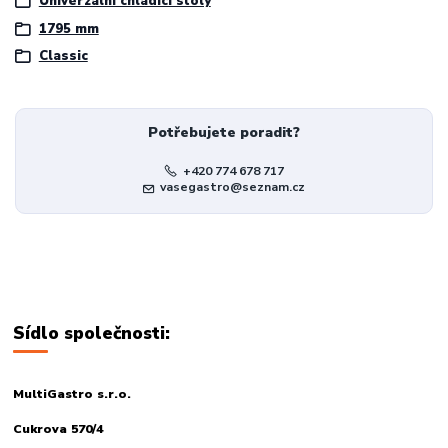
Univerzální chladící stoly
1795 mm
Classic
Potřebujete poradit?
+420 774 678 717
vasegastro@seznam.cz
Sídlo společnosti:
MultiGastro s.r.o.
Cukrova 570/4