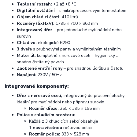
Teplotní rozsah:
+2 až +8 °C
Digitální ovládání
– s mikroprocesorovým termostatem
Objem chladicí části:
410 litrů
Rozměry (ŠxHxV):
1795 × 700 × 860 mm
Integrovaný dřez
– pro jednoduché mytí nádobí nebo
surovin
Chladivo:
ekologické R290
3 dveře
s pružinovými panty a vyměnitelným těsněním
Materiál:
kompletně z nerezové oceli – hygienický a
snadno čistitelný povrch
Zaoblené vnitřní rohy
– pro snadnou údržbu a čistotu
Napájení:
230V / 50Hz
Integrované komponenty:
Dřez z nerezové oceli
,
integrovaný do pracovní plochy –
ideální pro mytí nádobí nebo přípravu surovin
Rozměr dřezu:
250 × 395 × 195 mm
Police v chladicím prostoru:
Každá z 3 chladicích sekcí obsahuje
1
nastavitelnou
roštovou polici
Rozměr police:
333 × 528 mm