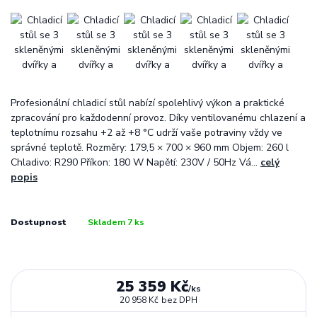
Profesionální chladicí stůl nabízí spolehlivý výkon a praktické
zpracování pro každodenní provoz. Díky ventilovanému chlazení a
teplotnímu rozsahu +2 až +8 °C udrží vaše potraviny vždy ve
správné teplotě. Rozměry: 179,5 × 700 × 960 mm Objem: 260 l
Chladivo: R290 Příkon: 180 W Napětí: 230V / 50Hz Vá...
celý
popis
Dostupnost
Skladem 7 ks
25 359 Kč
/
ks
20 958 Kč
bez DPH