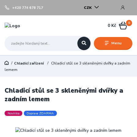
CZK
+420 774 678 717
0
0 Kč
Menu
Chladicí zařízení
Chladicí stůl se 3 skleněnými dvířky a zadním
lemem
Chladicí stůl se 3 skleněnými dvířky a
zadním lemem
Novinka
Doprava ZDARMA