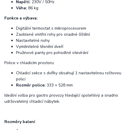
Napětí:
230V / 50Hz
Váha:
86 kg
Funkce a výbava:
Digitální termostat s mikroprocesorem
Zaoblené vnitřní rohy pro snadné čištění
Nastavitelné nohy
Vyměnitelné těsnění dveří
Pružinové panty pro pohodlné otevírání
Police v chladicím prostoru:
Chladicí sekce s
dvířky obsahují 1 nastavitelnou roštovou
polici
Rozměr police:
333 × 528 mm
Ideální volba pro gastro provozy hledající spolehlivý a snadno
udržovatelný chladicí nábytek.
Rozměry balení