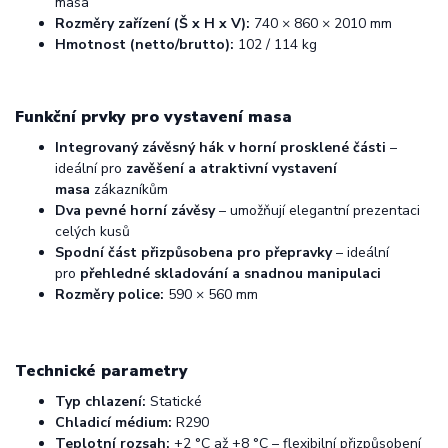
masa
Rozměry zařízení (Š x H x V):
740 × 860 × 2010 mm
Hmotnost (netto/brutto):
102 / 114 kg
Funkční prvky pro vystavení masa
Integrovaný závěsný hák v horní prosklené části
–
ideální pro
zavěšení a atraktivní vystavení
masa
zákazníkům
Dva pevné horní závěsy
– umožňují elegantní prezentaci
celých kusů
Spodní část přizpůsobena pro přepravky
– ideální
pro
přehledné skladování a snadnou manipulaci
Rozměry police:
590 × 560 mm
Technické parametry
Typ chlazení:
Statické
Chladicí médium:
R290
Teplotní rozsah:
+2 °C až +8 °C – flexibilní přizpůsobení