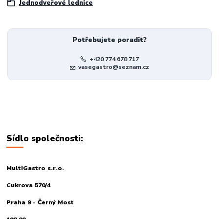
Jednodveřové lednice
Potřebujete poradit?
+420 774 678 717
vasegastro@seznam.cz
Sídlo společnosti:
MultiGastro s.r.o.
Cukrova 570/4
Praha 9 - Černý Most