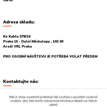
198 00
Adresa skladu:
Ke Kablu 378/24
Praha 15 - Dolní Měcholupy , 102 00
Areál VRL Praha
PRO OSOBNÍ NÁVŠTEVU JE POTŘEBA VOLAT PŘEDEM
Kontaktujte nás:
+420 774 678 717
Náš e-shop a partneři potřebují Váš souhlas s použitím souborů
cookies, aby Vám mohli zobrazovat informace týkající se Vašich
zájmů.
vasegastro@seznam.cz