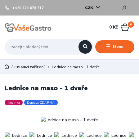
CZK
+420 774 678 717
0
0 Kč
Menu
Chladicí zařízení
Lednice na maso - 1 dveře
Lednice na maso - 1 dveře
Novinka
Doprava ZDARMA