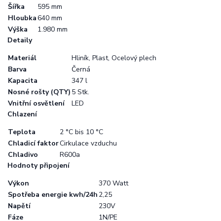
Šířka
595 mm
Hloubka
640 mm
Výška
1.980 mm
Detaily
Materiál
Hliník, Plast, Ocelový plech
Barva
Černá
Kapacita
347 l
Nosné rošty (QTY)
5 Stk.
Vnitřní osvětlení
LED
Chlazení
Teplota
2 °C bis 10 °C
Chladicí faktor
Cirkulace vzduchu
Chladivo
R600a
Hodnoty připojení
Výkon
370 Watt
Spotřeba energie kwh/24h
2,25
Napětí
230V
Fáze
1N/PE