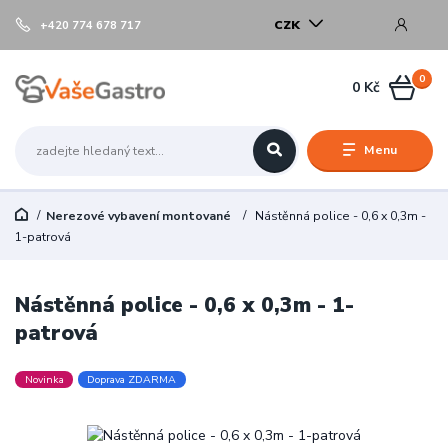
CZK
+420 774 678 717
0
0 Kč
Menu
Nerezové vybavení montované
Nástěnná police - 0,6 x 0,3m -
1-patrová
Nástěnná police - 0,6 x 0,3m - 1-
patrová
Novinka
Doprava ZDARMA