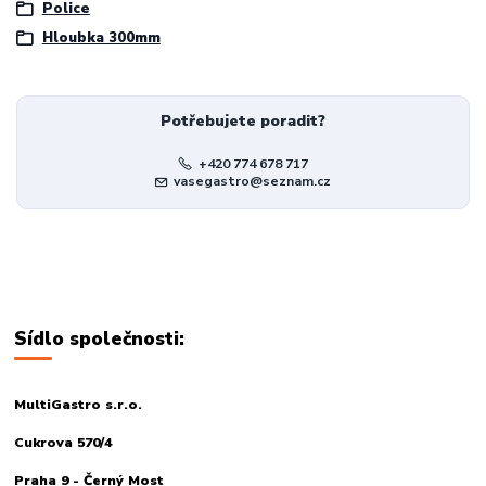
Police
Hloubka 300mm
Potřebujete poradit?
+420 774 678 717
vasegastro@seznam.cz
Sídlo společnosti:
MultiGastro s.r.o.
Cukrova 570/4
Praha 9 - Černý Most