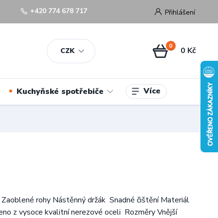
+420 774 678 717
Přihlášení
0
0 Kč
CZK
Více
Kuchyňské spotřebiče
 Zaoblené rohy Nástěnný držák Snadné čištění Materiál
eno z vysoce kvalitní nerezové oceli Rozměry Vnější