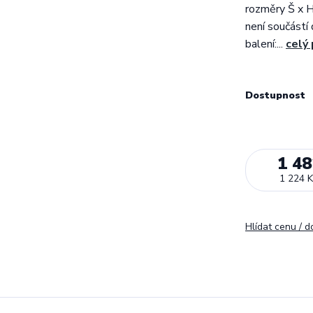
rozměry Š x 
není součástí
balení:...
celý
Dostupnost
1 48
1 224 K
Hlídat cenu / 