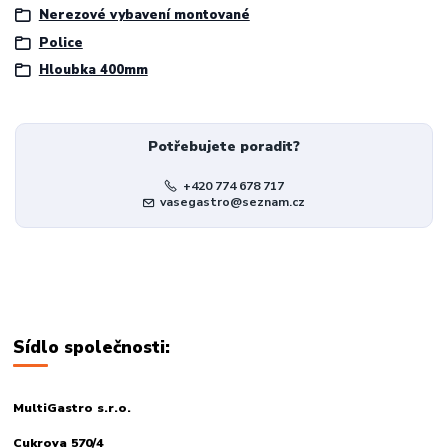
Nerezové vybavení montované
Police
Hloubka 400mm
Potřebujete poradit?
+420 774 678 717
vasegastro@seznam.cz
Sídlo společnosti:
MultiGastro s.r.o.
Cukrova 570/4