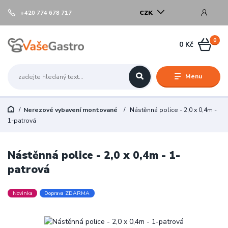
CZK
+420 774 678 717
0
0 Kč
Menu
Nerezové vybavení montované
Nástěnná police - 2,0 x 0,4m -
1-patrová
Nástěnná police - 2,0 x 0,4m - 1-
patrová
Novinka
Doprava ZDARMA