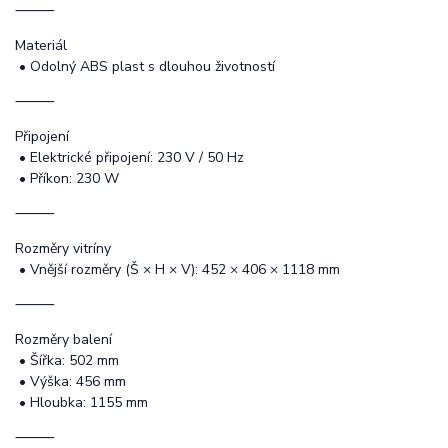
⸻
Materiál
• Odolný ABS plast s dlouhou životností
⸻
Připojení
• Elektrické připojení: 230 V / 50 Hz
• Příkon: 230 W
⸻
Rozměry vitríny
• Vnější rozměry (Š × H × V): 452 × 406 × 1118 mm
⸻
Rozměry balení
• Šířka: 502 mm
• Výška: 456 mm
• Hloubka: 1155 mm
⸻