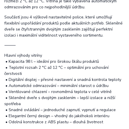
rozmezí 2 °C až 12 °C. Vitrína je také vybavena automatickým
odmrazováním pro co nejpohodlnější údržbu.
Součástí jsou 4 výškově nastavitelné police, které umožňují
flexibilní uspořádání produktů podle aktuálních potřeb. Skleněné
dveře se čtyřstranným dvojitým zasklením zajišťují perfektní
izolaci i maximální viditelnost vystaveného sortimentu.
⸻
Hlavní výhody vitríny
• Kapacita 98 l – ideální pro širokou škálu produktů
• Teplotní rozsah 2 °C až 12 °C – optimální pro uchování
čerstvosti
• Digitální displej – přesné nastavení a snadná kontrola teploty
• Automatické odmrazování – minimální starost o údržbu
• Ventilované chlazení – rovnoměrná teplota v celé vitríně
• Skleněné dveře s dvojitým zasklením – lepší izolace a nižší
spotřeba
• Snadné ovládání – jednoduché zapnutí, vypnutí a regulace
• Elegantní černý design – vhodný do jakéhokoli interiéru
• Odolná konstrukce z ABS plastu – dlouhá životnost