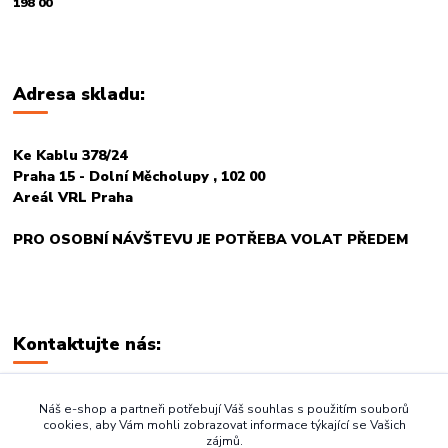
198 00
Adresa skladu:
Ke Kablu 378/24
Praha 15 - Dolní Měcholupy , 102 00
Areál VRL Praha
PRO OSOBNÍ NÁVŠTEVU JE POTŘEBA VOLAT PŘEDEM
Kontaktujte nás:
+420 774 678 717
Náš e-shop a partneři potřebují Váš souhlas s použitím souborů
cookies, aby Vám mohli zobrazovat informace týkající se Vašich
zájmů.
vasegastro@seznam.cz