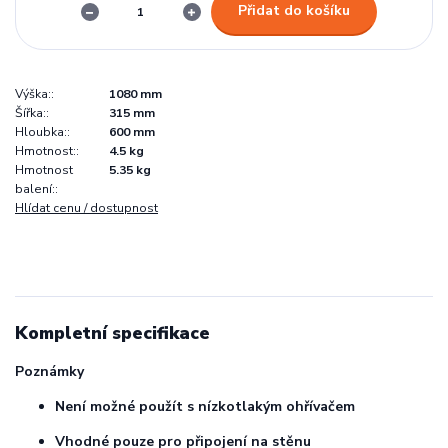
Přidat do košíku
Výška::
1080 mm
Šířka::
315 mm
Hloubka::
600 mm
Hmotnost::
4.5 kg
Hmotnost
5.35 kg
balení::
Hlídat cenu / dostupnost
Kompletní specifikace
Poznámky
Není možné použít s nízkotlakým ohřívačem
Vhodné pouze pro připojení na stěnu