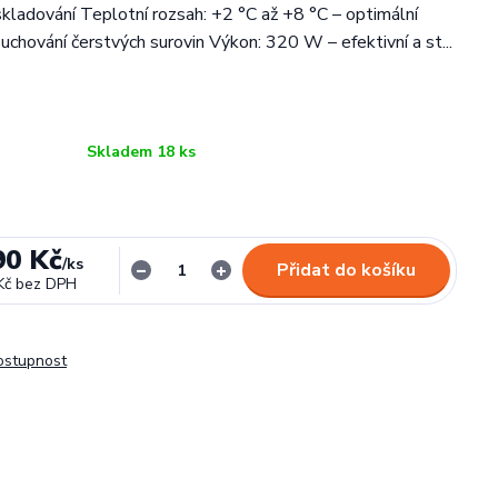
 skladování Teplotní rozsah: +2 °C až +8 °C – optimální
uchování čerstvých surovin Výkon: 320 W – efektivní a st...
Skladem 18 ks
90 Kč
/
ks
Přidat do košíku
Kč
bez DPH
dostupnost