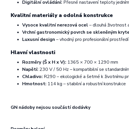
Digitální ovládání:
Přesné nastavení teploty jedním
Kvalitní materiály a odolná konstrukce
Vysoce kvalitní nerezová ocel
– dlouhá životnost 
Vrchní gastronomický povrch se skleněným kry
Luxusní design
– vhodný pro profesionální prostředí
Hlavní vlastnosti
Rozměry (Š x H x V):
1365 × 700 × 1290 mm
Napětí:
230 V / 50 Hz – kompatibilní se standardní
Chladivo:
R290 – ekologické a šetrné k životnímu pr
Hmotnost:
114 kg – stabilní a robustní konstrukce
GN nádoby nejsou součástí dodávky
Rozměry balení