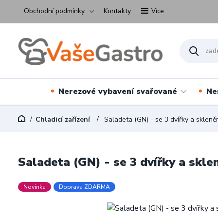
Obchodní podmínky
Kontakty
Více
Nerezové vybavení svařované
Ne
Chladicí zařízení
Saladeta (GN) - se 3 dvířky a sklen
Saladeta (GN) - se 3 dvířky a skl
Novinka
Doprava ZDARMA