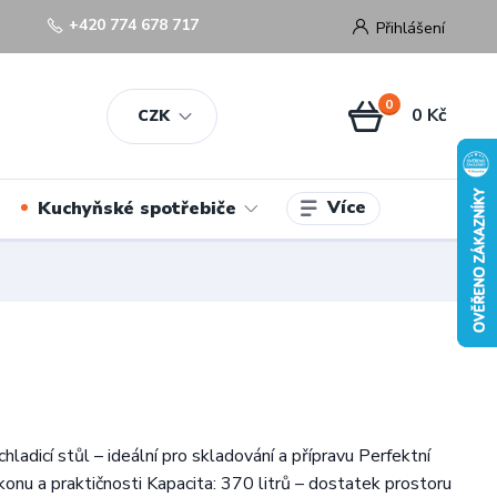
+420 774 678 717
Přihlášení
0
0 Kč
CZK
Více
Kuchyňské spotřebiče
chladicí stůl – ideální pro skladování a přípravu Perfektní
onu a praktičnosti Kapacita: 370 litrů – dostatek prostoru