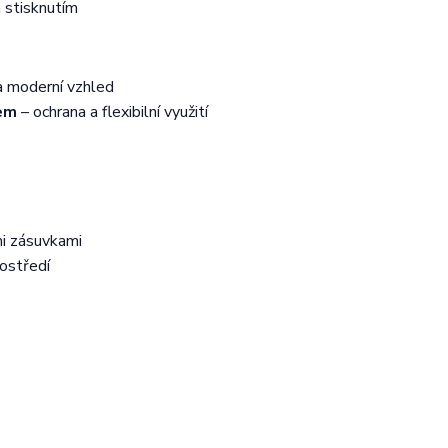
 stisknutím
a moderní vzhled
tem
– ochrana a flexibilní využití
mi zásuvkami
ostředí