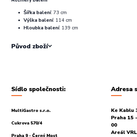
Šířka balení
: 73 cm
Výška balení
: 114 cm
Hloubka balení
: 139 cm
Původ zboží
Sídlo společnosti:
Adresa s
Ke Kablu 
MultiGastro s.r.o.
Praha 15 -
Cukrova 570/4
00
Areál VRL
Praha 9 - Černý Most