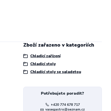
Zboží zařazeno v kategoriích
Chladicí zařízení
Chladicí stoly
Chladící stoly se saladetou
Potřebujete poradit?
+420 774 678 717
vasegastro@seznam.cz