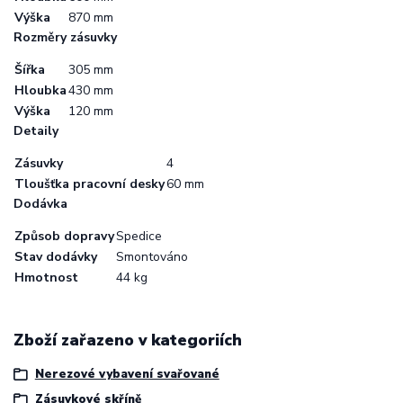
Výška
870 mm
Rozměry zásuvky
Šířka
305 mm
Hloubka
430 mm
Výška
120 mm
Detaily
Zásuvky
4
Tloušťka pracovní desky
60 mm
Dodávka
Způsob dopravy
Spedice
Stav dodávky
Smontováno
Hmotnost
44 kg
Zboží zařazeno v kategoriích
Nerezové vybavení svařované
Zásuvkové skříně